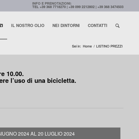
INFO E PRENOTAZIONI:
TEL +39 368 7718270 | +39 099 2212802 | +39 368 3474503
ZI
IL NOSTRO OLIO
NEI DINTORNI
CONTATTI
Sei in:
Home
/
LISTINO PREZZI
re 10.00.
ere l’uso di una bicicletta.
GIUGNO 2024 AL 20 LUGLIO 2024