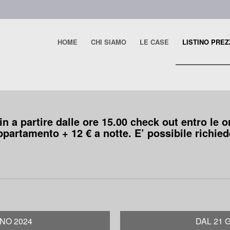
HOME
CHI SIAMO
LE CASE
LISTINO PREZ
n a partire dalle ore 15.00 check out entro le o
appartamento + 12 € a notte. E’ possibile richied
GNO 2024
DAL 21 