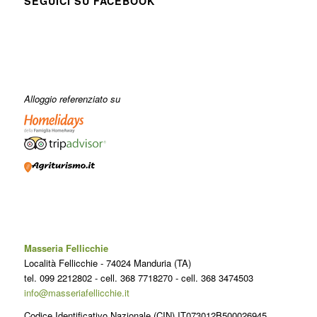
SEGUICI SU FACEBOOK
Alloggio referenziato su
Masseria Fellicchie
Località Fellicchie - 74024 Manduria (TA)
tel. 099 2212802 - cell. 368 7718270 - cell. 368 3474503
info@masseriafellicchie.it
Codice Identificativo Nazionale (CIN) IT073012B500026945