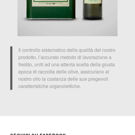
Il controllo sistematico della qualità del nostro
prodotto, l’accurato metodo di lavorazione a
freddo, uniti ad una attenta scelta della giusta
epoca di raccolta delle olive, assicurano al
nostro olio la costanza delle sue pregevoli
caratteristiche organolettiche.